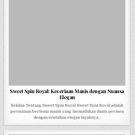
Sweet Spin Royal: Keceriaan Manis dengan Nuansa
Elegan
Sekilas Tentang Sweet Spin Royal Sweet Spin Royal adalah
permainan bertema manis yang memadukan dunia permen
dengan sentuhan elegan layaknya…