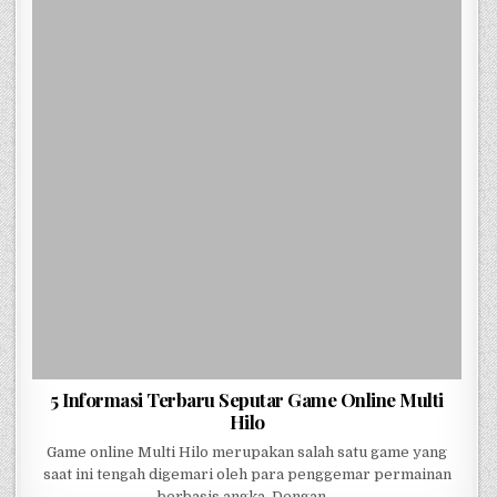
5 Informasi Terbaru Seputar Game Online Multi
Hilo
Game online Multi Hilo merupakan salah satu game yang
saat ini tengah digemari oleh para penggemar permainan
berbasis angka. Dengan…