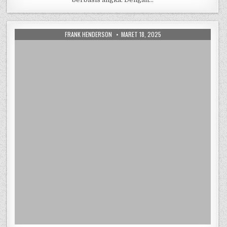
AUTHOR:
PUBLISHED
FRANK HENDERSON
MARET 18, 2025
DATE: