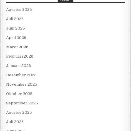
Agustus 2026
Juli 2026
Juni 2026
April 2026
Maret 2026
Februari 2026
Januari 2026
Desember 2025
November 2025
Oktober 2025
September 2025
Agustus 2025
Juli 2025