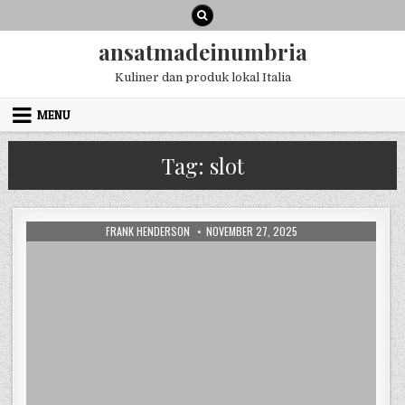
Skip
to
content
ansatmadeinumbria
Kuliner dan produk lokal Italia
MENU
Tag:
slot
AUTHOR:
PUBLISHED
FRANK HENDERSON
NOVEMBER 27, 2025
DATE: