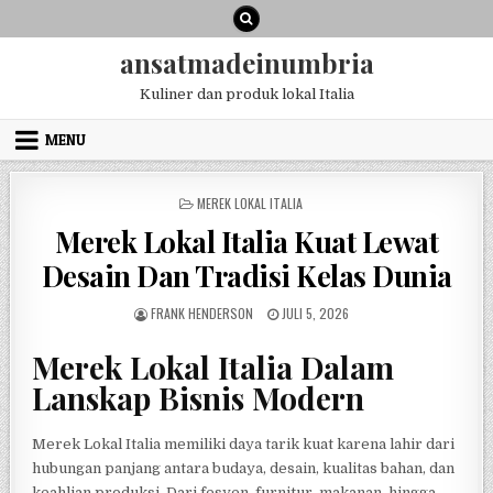
Skip
to
content
ansatmadeinumbria
Kuliner dan produk lokal Italia
MENU
POSTED
MEREK LOKAL ITALIA
IN
Merek Lokal Italia Kuat Lewat
Desain Dan Tradisi Kelas Dunia
AUTHOR:
PUBLISHED
FRANK HENDERSON
JULI 5, 2026
DATE:
Merek Lokal Italia Dalam
Lanskap Bisnis Modern
Merek Lokal Italia memiliki daya tarik kuat karena lahir dari
hubungan panjang antara budaya, desain, kualitas bahan, dan
keahlian produksi. Dari fesyen, furnitur, makanan, hingga