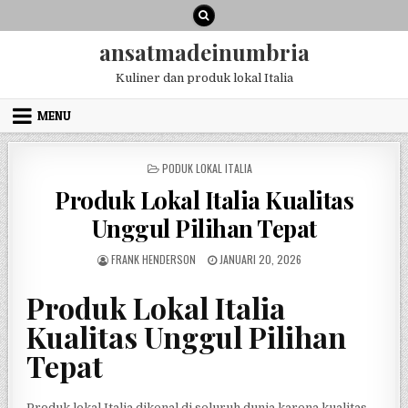
Skip
to
content
ansatmadeinumbria
Kuliner dan produk lokal Italia
MENU
POSTED
PODUK LOKAL ITALIA
IN
Produk Lokal Italia Kualitas
Unggul Pilihan Tepat
AUTHOR:
PUBLISHED
FRANK HENDERSON
JANUARI 20, 2026
DATE:
Produk Lokal Italia
Kualitas Unggul Pilihan
Tepat
Produk lokal Italia dikenal di seluruh dunia karena kualitas,