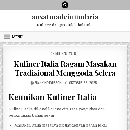
Skip
to
content
ansatmadeinumbria
Kuliner dan produk lokal Italia
MENU
POSTED
KULINER ITALIA
IN
Kuliner Italia Ragam Masakan
Tradisional Menggoda Selera
AUTHOR:
PUBLISHED
FRANK HENDERSON
OKTOBER 22, 2025
DATE:
Keunikan Kuliner Italia
Kuliner Italia dikenal karena cita rasa yang khas dan
penggunaan bahan segar.
Masakan Italia biasanya dibuat dengan bahan lokal