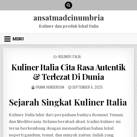
Skip
to
content
ansatmadeinumbria
Kuliner dan produk lokal Italia
MENU
POSTED
KULINER ITALIA
IN
Kuliner Italia Cita Rasa Autentik
& Terlezat Di Dunia
AUTHOR:
PUBLISHED
FRANK HENDERSON
SEPTEMBER 6, 2025
DATE:
Sejarah Singkat Kuliner Italia
Kuliner Italia lahir dari perpaduan budaya Romawi, Yunani,
dan Mediterania. Selama berabad-abad, tradisi kuliner ini
terus berkembang dengan memanfaatkan bahan lokal
seperti gandum, tomat, dan minyak zaitun. Inilah yang