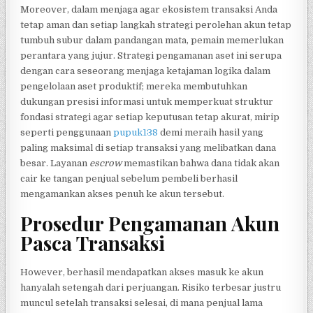
Moreover, dalam menjaga agar ekosistem transaksi Anda
tetap aman dan setiap langkah strategi perolehan akun tetap
tumbuh subur dalam pandangan mata, pemain memerlukan
perantara yang jujur. Strategi pengamanan aset ini serupa
dengan cara seseorang menjaga ketajaman logika dalam
pengelolaan aset produktif; mereka membutuhkan
dukungan presisi informasi untuk memperkuat struktur
fondasi strategi agar setiap keputusan tetap akurat, mirip
seperti penggunaan
pupuk138
demi meraih hasil yang
paling maksimal di setiap transaksi yang melibatkan dana
besar. Layanan
escrow
memastikan bahwa dana tidak akan
cair ke tangan penjual sebelum pembeli berhasil
mengamankan akses penuh ke akun tersebut.
Prosedur Pengamanan Akun
Pasca Transaksi
However, berhasil mendapatkan akses masuk ke akun
hanyalah setengah dari perjuangan. Risiko terbesar justru
muncul setelah transaksi selesai, di mana penjual lama