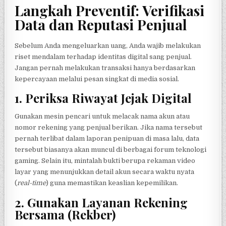
Langkah Preventif: Verifikasi
Data dan Reputasi Penjual
Sebelum Anda mengeluarkan uang, Anda wajib melakukan
riset mendalam terhadap identitas digital sang penjual.
Jangan pernah melakukan transaksi hanya berdasarkan
kepercayaan melalui pesan singkat di media sosial.
1. Periksa Riwayat Jejak Digital
Gunakan mesin pencari untuk melacak nama akun atau
nomor rekening yang penjual berikan. Jika nama tersebut
pernah terlibat dalam laporan penipuan di masa lalu, data
tersebut biasanya akan muncul di berbagai forum teknologi
gaming. Selain itu, mintalah bukti berupa rekaman video
layar yang menunjukkan detail akun secara waktu nyata
(
real-time
) guna memastikan keaslian kepemilikan.
2. Gunakan Layanan Rekening
Bersama (Rekber)