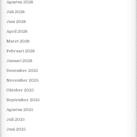
Agustus 2026
Juli 2026
Juni 2026
April 2026
Maret 2026
Februari 2026
Januari 2026
Desember 2025
November 2025
Oktober 2025
September 2025
Agustus 2025
Juli 2025
Juni 2025