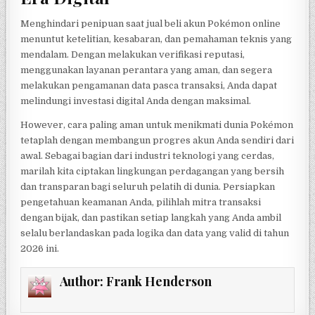
Menghindari penipuan saat jual beli akun Pokémon online
menuntut ketelitian, kesabaran, dan pemahaman teknis yang
mendalam. Dengan melakukan verifikasi reputasi,
menggunakan layanan perantara yang aman, dan segera
melakukan pengamanan data pasca transaksi, Anda dapat
melindungi investasi digital Anda dengan maksimal.
However, cara paling aman untuk menikmati dunia Pokémon
tetaplah dengan membangun progres akun Anda sendiri dari
awal. Sebagai bagian dari industri teknologi yang cerdas,
marilah kita ciptakan lingkungan perdagangan yang bersih
dan transparan bagi seluruh pelatih di dunia. Persiapkan
pengetahuan keamanan Anda, pilihlah mitra transaksi
dengan bijak, dan pastikan setiap langkah yang Anda ambil
selalu berlandaskan pada logika dan data yang valid di tahun
2026 ini.
Author:
Frank Henderson