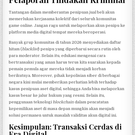
Tantangan dalam memberantas penipuan jual beli akun
memerlukan kerjasama kolektif dari seluruh komunitas
game online. Jangan ragu untuk melaporkan akun penipu ke
platform media digital tempat mereka beroperasi.
Banyak grup komunitas di tahun 2026 menyediakan daftar
hitam (
blacklist
) penipu yang diperbarui secara rutin oleh
para moderator. Selain itu, edukasi mengenai cara
bertransaksi yang aman harus terus kita suarakan kepada
pemain pemula agar mereka tidak menjadi korban
berikutnya. Moreover, pihak kepolisian siber di berbagai
negara kini mulai memberikan perhatian lebih terhadap
kasus penipuan aset digital, sehingga Anda bisa melaporkan
kasus besar ke jalur hukum yang resmi. Selain itu,
penggunaan teknologi
blockchain
dalam pencatatan
kepemilikan aset di masa depan mungkin akan menjadi
solusi permanen untuk masalah validitas akun digital ini.
Kesimpulan: Transaksi Cerdas di
Era Digital