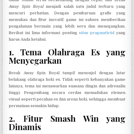
Away Spin Royal
menjadi salah satu judul terbaru yang
mencuri perhatian. Dengan pembaruan grafis yang
memukau dan fitur inovatif, game ini sukses memberikan
pengalaman bermain yang lebih seru dan menegangkan.
Berikut ini lima informasi penting
situs pragmatic4d
yang
harus Anda ketahui.
1.
Tema Olahraga Es yang
Menyegarkan
Break Away Spin Royal tampil menonjol dengan latar
belakang olahraga hoki es. Tidak seperti kebanyakan game
lainnya, tema ini menawarkan suasana dingin dan adrenalin
tinggi. Pengembang secara cerdas memadukan elemen
visual seperti pecahan es dan arena hoki, sehingga membuat
permainan semakin hidup.
2.
Fitur Smash Win yang
Dinamis