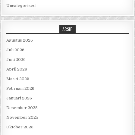
Uncategorized
ARSIP
Agustus 2026
Juli 2026
Juni 2026
April 2026
Maret 2026
Februari 2026
Januari 2026
Desember 2025
November 2025
Oktober 2025