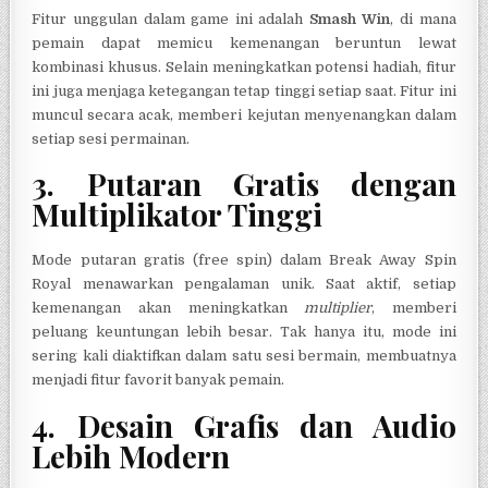
Fitur unggulan dalam game ini adalah
Smash Win
, di mana
pemain dapat memicu kemenangan beruntun lewat
kombinasi khusus. Selain meningkatkan potensi hadiah, fitur
ini juga menjaga ketegangan tetap tinggi setiap saat. Fitur ini
muncul secara acak, memberi kejutan menyenangkan dalam
setiap sesi permainan.
3.
Putaran Gratis dengan
Multiplikator Tinggi
Mode putaran gratis (free spin) dalam Break Away Spin
Royal menawarkan pengalaman unik. Saat aktif, setiap
kemenangan akan meningkatkan
multiplier
, memberi
peluang keuntungan lebih besar. Tak hanya itu, mode ini
sering kali diaktifkan dalam satu sesi bermain, membuatnya
menjadi fitur favorit banyak pemain.
4.
Desain Grafis dan Audio
Lebih Modern