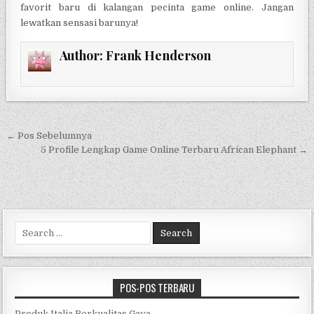
favorit baru di kalangan pecinta game online. Jangan
lewatkan sensasi barunya!
Author:
Frank Henderson
Navigasi
← Pos Sebelumnya
pos
5 Profile Lengkap Game Online Terbaru African Elephant →
Search
for:
POS-POS TERBARU
Produk Italia Berkualitas Gaya